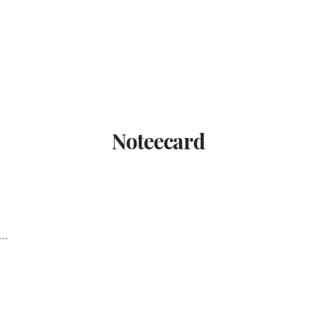
Noteecard
g…